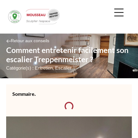
Panneau de gestion des cookies
ESCALIERS SU
ESCALIERS MÉ
ESCALIERS A
Retour aux conseils
Comment entretenir facilement son
escalier Treppenmeister ?
Catégorie(s) :
Entretien
,
Escalier
Sommaire
.