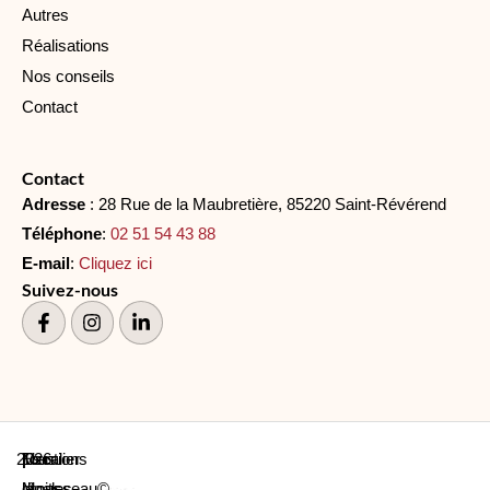
Autres
Réalisations
Nos conseils
Contact
Contact
Adresse
: 28 Rue de la Maubretière, 85220 Saint-Révérend
Téléphone
:
02 51 54 43 88
E-mail
:
Cliquez ici
Suivez-nous
2026
Escalier
|
Mentions
|
Tous
|
Mousseau©
légales
droits