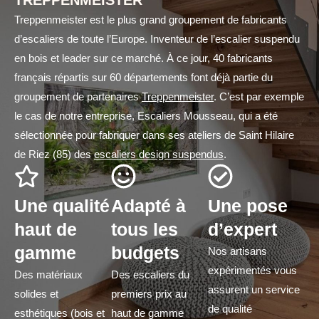
TREPPENMEISTER
Treppenmeister est le plus grand groupement de fabricants
d’escaliers de toute l’Europe. Inventeur de l’escalier suspendu
en bois et leader sur ce marché. À ce jour, 40 fabricants
français répartis sur 60 départements font déjà partie du
groupement de partenaires
Treppenmeister
. C’est par exemple
le cas de notre entreprise, Escaliers Mousseau, qui a été
sélectionnée pour fabriquer dans ses ateliers de Saint Hilaire
de Riez (85) des
escaliers design suspendus
.
Une qualité
Adapté à
Une pose
haut de
tous les
d’expert
gamme
budgets
Nos artisans
expérimentés vous
Des matériaux
Des escaliers du
assurent un service
solides et
premiers prix au
de qualité
esthétiques (bois et
haut de gamme