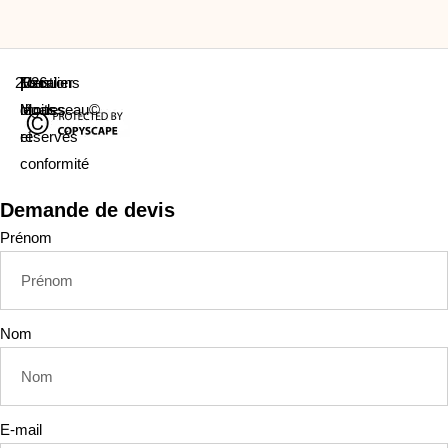
2026
Escalier
|
Mentions
|
Tous
|
Mousseau©
légales
droits
et
réservés
conformité
Demande de devis
Prénom
Nom
E-mail