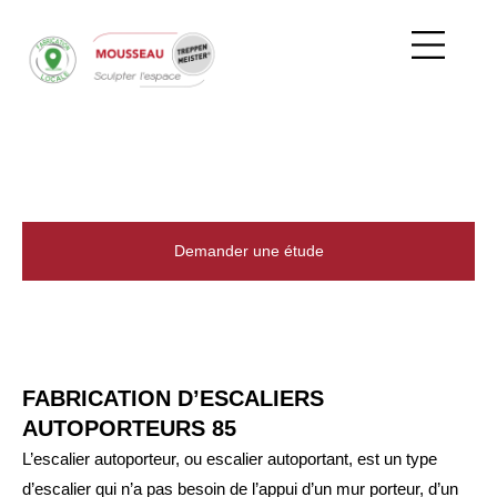
Panneau de gestion des cookies
ESCALIERS SU
ESCALIERS MÉ
ESCALIERS A
FABRICATION D’ESCALIERS
AUTOPORTEURS 85
Demander une étude
Découvrir nos réalisations
FABRICATION D’ESCALIERS
AUTOPORTEURS 85
L’escalier autoporteur, ou escalier autoportant, est un type
d’escalier qui n’a pas besoin de l’appui d’un mur porteur, d’un