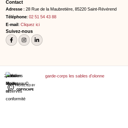
Contact
Adresse
: 28 Rue de la Maubretière, 85220 Saint-Révérend
Téléphone
:
02 51 54 43 88
E-mail
:
Cliquez ici
Suivez-nous
2026
Escalier
|
Mentions
|
Tous
|
Mousseau©
légales
droits
et
réservés
conformité